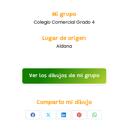
Mi grupo
Colegio Comercial Grado 4
Lugar de origen
Aldana
Ver los dibujos de mi grupo
Comparto mi dibujo
Share
Share
Share
Share
Share
on
on
on
on
on