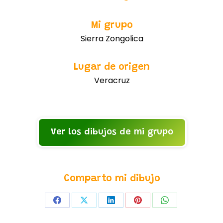
Mi grupo
Sierra Zongolica
Lugar de origen
Veracruz
Ver los dibujos de mi grupo
Comparto mi dibujo
Share
Share
Share
Share
Share
on
on
on
on
on