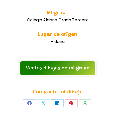
Mi grupo
Colegio Aldana Grado Tercero
Lugar de origen
Aldana
Ver los dibujos de mi grupo
Comparto mi dibujo
Share
Share
Share
Share
Share
on
on
on
on
on