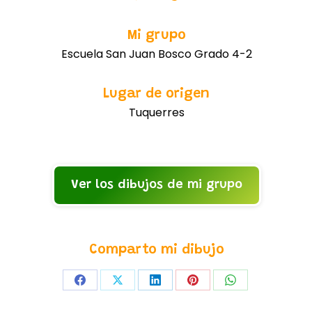
Mi grupo
Escuela San Juan Bosco Grado 4-2
Lugar de origen
Tuquerres
Ver los dibujos de mi grupo
Comparto mi dibujo
Share
Share
Share
Share
Share
on
on
on
on
on