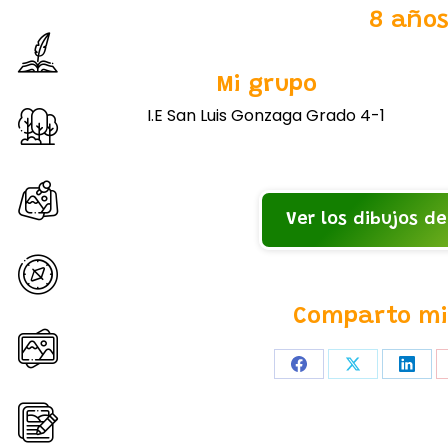
8 año
Proyecto
Mi grupo
I.E San Luis Gonzaga Grado 4-1
Bosque
Grupos
Ver los dibujos d
Mapa
Comparto mi 
Galería
Share
Share
Shar
on
on
on
Noticias
Facebook
X
Linke