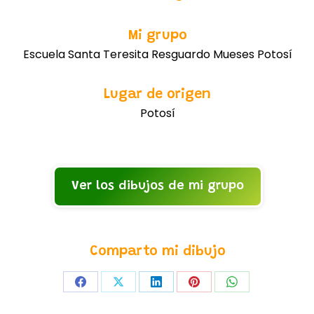
Mi grupo
Escuela Santa Teresita Resguardo Mueses Potosí
Lugar de origen
Potosí
Ver los dibujos de mi grupo
Comparto mi dibujo
Share
Share
Share
Share
Share
on
on
on
on
on