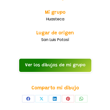
Mi grupo
Huasteca
Lugar de origen
San Luis Potosí
Ver los dibujos de mi grupo
Comparto mi dibujo
Share
Share
Share
Share
Share
on
on
on
on
on